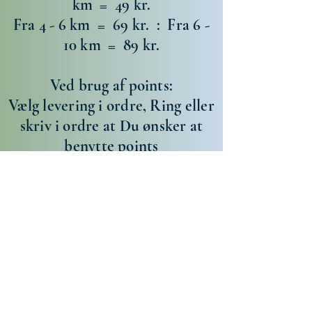
km = 49 kr.
Fra 4 - 6 km = 69 kr. : ​Fra 6 -
10 km = 89 kr.
Ved brug af points:
Vælg levering i ordre, Ring eller
skriv i ordre at Du ønsker at
benytte points
og vi refundere beløbet.
Kontakt Os her:
​Borups alle 178, 2400 Kbh.NV.
Hjemmeside: buakowthaitake.com
Email:
Buakowthaitake@gmail.dk
Telefon:
31 31 70 31