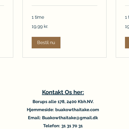
1 time
1
19,99
19
19,99 kr.
19
danske
da
kroner
kr
Bestil nu
Kontakt Os her:
​Borups alle 178, 2400 Kbh.NV.
Hjemmeside: buakowthaitake.com
Email:
Buakowthaitake@gmail.dk
Telefon: 31 31 70 31